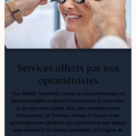
Services offerts par nos
optométristes
Chez Altitude Optométrie, chacun de nos professionnels est
hautement qualifié et dévoué à l'amélioration de votre vision
et de votre santé visuelle. Avec une combinaison riche
d'expériences, de formation continue et d'accès à des
technologies avant-gardistes, nos optométristes sont équipés
pour répondre à vos besoins spécifiques, qu'il s'agisse de